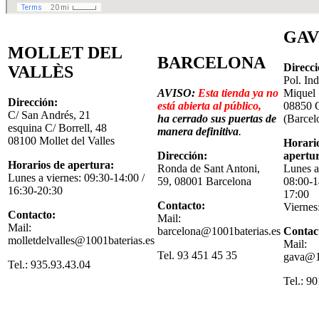
GA
MOLLET DEL
BARCELONA
Direcci
VALLÈS
Pol. In
AVISO:
Esta tienda ya no
Miquel 
Dirección:
está abierta al público,
08850 
C/ San Andrés, 21
ha cerrado sus puertas de
(Barcel
esquina C/ Borrell, 48
manera definitiva
.
08100 Mollet del Valles
Horari
Dirección:
apertu
Horarios de apertura:
Ronda de Sant Antoni,
Lunes a
Lunes a viernes: 09:30-14:00 /
59, 08001 Barcelona
08:00-1
16:30-20:30
17:00
Contacto:
Viernes
Contacto:
Mail:
Mail:
barcelona@1001baterias.es
Contac
molletdelvalles@1001baterias.es
Mail:
Tel. 93 451 45 35
gava@10
Tel.: 935.93.43.04
Tel.: 9